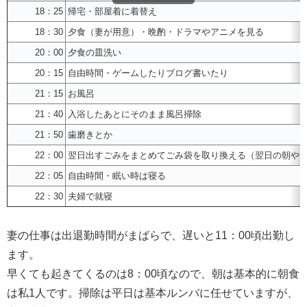
18：25
帰宅・部屋着に着替え
18：30
夕食（妻が用意）・晩酌・ドラマやアニメを見る
20：00
夕食の皿洗い
20：15
自由時間・ゲームしたりブログ書いたり
21：15
お風呂
21：40
入浴したあとにそのまま風呂掃除
21：50
歯磨きとか
22：00
翌日出すごみをまとめてごみ袋を取り換える（翌日の朝や
22：05
自由時間・眠い時は寝る
22：30
夫婦で就寝
妻の仕事は出退勤時間がまばらで、遅いと11：00頃出勤し
ます。
早くても起きてくるのは8：00頃なので、朝は基本的に朝食
は私1人です。掃除は平日は基本ルンバに任せていますが、