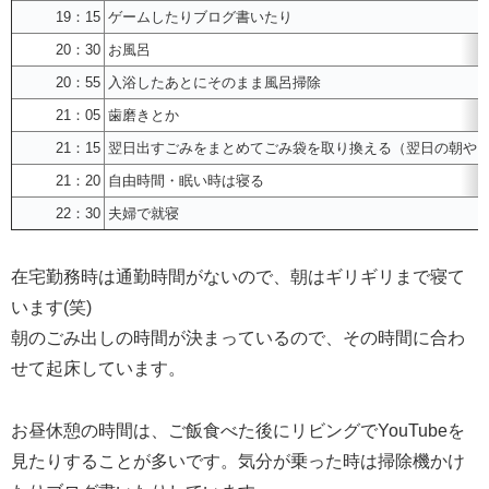
19：15
ゲームしたりブログ書いたり
20：30
お風呂
20：55
入浴したあとにそのまま風呂掃除
21：05
歯磨きとか
21：15
翌日出すごみをまとめてごみ袋を取り換える（翌日の朝や
21：20
自由時間・眠い時は寝る
22：30
夫婦で就寝
在宅勤務時は通勤時間がないので、朝はギリギリまで寝て
います(笑)
朝のごみ出しの時間が決まっているので、その時間に合わ
せて起床しています。
お昼休憩の時間は、ご飯食べた後にリビングでYouTubeを
見たりすることが多いです。気分が乗った時は掃除機かけ