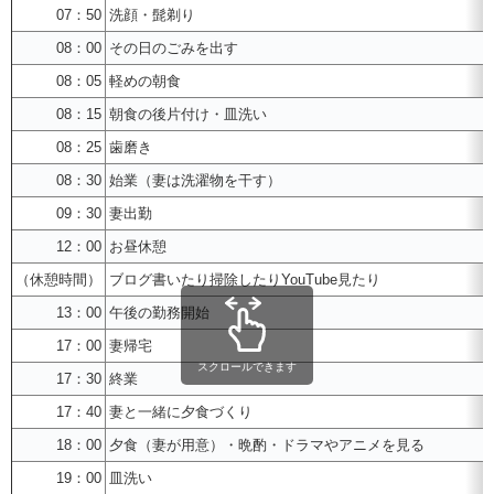
07：50
洗顔・髭剃り
08：00
その日のごみを出す
08：05
軽めの朝食
08：15
朝食の後片付け・皿洗い
08：25
歯磨き
08：30
始業（妻は洗濯物を干す）
09：30
妻出勤
12：00
お昼休憩
（休憩時間）
ブログ書いたり掃除したりYouTube見たり
13：00
午後の勤務開始
17：00
妻帰宅
スクロールできます
17：30
終業
17：40
妻と一緒に夕食づくり
18：00
夕食（妻が用意）・晩酌・ドラマやアニメを見る
19：00
皿洗い