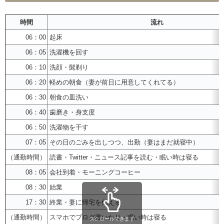
時間
流れ
06：00
起床
06：05
洗濯機を回す
06：10
洗顔・髭剃り
06：20
軽めの朝食（妻が前日に用意してくれてる）
06：30
朝食の皿洗い
06：40
歯磨き・身支度
06：50
洗濯物を干す
07：05
その日のごみを出しつつ、出勤（妻はまだ就寝中）
（通勤時間）
読書・Twitter・ニュース記事を読む・眠い時は寝る
08：05
会社到着・モーニングコーヒー
08：30
始業
17：30
終業・妻に帰宅を伝える
（通勤時間）
スマホでブログ書いたり・眠い時は寝る
スクロールできます