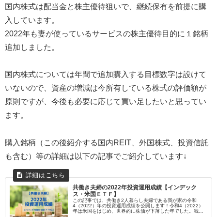
国内株式は配当金と株主優待狙いで、継続保有を前提に購
入しています。
2022年も妻が使っているサービスの株主優待目的に１銘柄
追加しました。
国内株式については年間で追加購入する目標数字は設けて
いないので、資産の増減は今所有している株式の評価額が
原則ですが、今後も必要に応じて買い足したいと思ってい
ます。
購入銘柄（この後紹介する国内REIT、外国株式、投資信託
も含む）等の詳細は以下の記事でご紹介しています↓
共働き夫婦の2022年投資運用成績【インデック
ス・米国ＥＴＦ】
この記事では、共働き2人暮らし夫婦である我が家の令和
4（2022）年の投資運用成績を公開します！令和4（2022）
年は米国をはじめ、世界的に株価が下落した年でした。我が
家は米国株を中心としたポートフォリオを組んでおり、例に