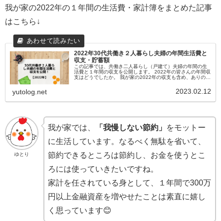
我が家の2022年の１年間の生活費・家計簿をまとめた記事
はこちら↓
2022年30代共働き２人暮らし夫婦の年間生活費と
収支・貯蓄額
この記事では、共働き二人暮らし（戸建て）夫婦の年間の生
活費と１年間の収支を公開します。 2022年の皆さんの年間収
支はどうでしたか。 我が家の2022年の収支も含め、ありのま
まをお話しますので、比べてみてください！ゆとり我が家は
いわゆるパワ...
2023.02.12
yutolog.net
我が家では、
「我慢しない節約」
をモットー
に生活しています。なるべく無駄を省いて、
節約できるところは節約し、お金を使うとこ
ゆとり
ろには使っていきたいですね。
家計を任されている身として、１年間で300万
円以上金融資産を増やせたことは素直に嬉し
く思っています😊