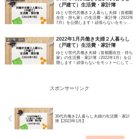
（戸建て）生活費・家計簿
ゆとり世代共働き２人暮らし夫婦（首都圏
在住・持ち家）の生活費・家計簿（2022年
7月）を公開します！頑張らないをモット
ーにしているので、ガチガチな節約はして
いません。他世帯の家計簿が気になってい
る方の参考になると思います。
2022年1月共働き夫婦２人暮らし
家計簿・節約
（戸建て）生活費・家計簿
ゆとり世代共働き夫婦（首都圏在住・持ち
家）の生活費・家計簿（2022年1月）を公
開します！頑張らないをモットーにしてい
るので、ガチガチな節約はしていません。
他世帯の家計簿は気になっても周りに聞け
ない人こそ、インターネットで情報収集し
ましょう。
スポンサーリンク
30代共働き2人暮らし夫婦の生活費・家計
簿【2023年1月】