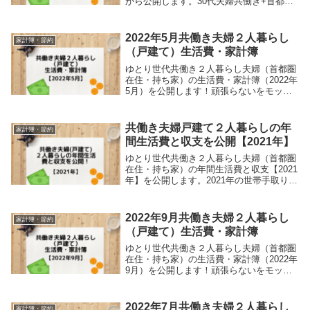
がら公開します。30代夫婦共働き+首都圏
（東京近郊）+戸建て住みの我が家の光熱
水費（電気代、ガス代、水道代）となりま
す。※11月に子供が生まれたので、単純
2022年5月共働き夫婦２人暮らし
家計簿・節約
に...
（戸建て）生活費・家計簿
ゆとり世代共働き２人暮らし夫婦（首都圏
在住・持ち家）の生活費・家計簿（2022年
5月）を公開します！頑張らないをモット
ーにしているので、ガチガチな節約はして
いません。他世帯の家計簿が気になってい
る方の参考になると思います。
共働き夫婦戸建て２人暮らしの年
家計簿・節約
間生活費と収支を公開【2021年】
ゆとり世代共働き２人暮らし夫婦（首都圏
在住・持ち家）の年間生活費と収支【2021
年】を公開します。2021年の世帯手取り年
収は約560万円のいわゆるパワーカップル
ではないですが、１年間の貯金額はどのく
らいかも公開します！参考にしてくださ
2022年9月共働き夫婦２人暮らし
家計簿・節約
い！
（戸建て）生活費・家計簿
ゆとり世代共働き２人暮らし夫婦（首都圏
在住・持ち家）の生活費・家計簿（2022年
9月）を公開します！頑張らないをモット
ーにしているので、ガチガチな節約はして
いません。他世帯の家計簿が気になってい
る方の参考になると思います。
2022年7月共働き夫婦２人暮らし
家計簿・節約