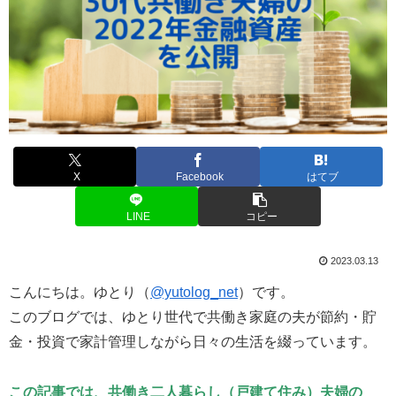
X
Facebook
はてブ
LINE
コピー
2023.03.13
こんにちは。ゆとり（
@yutolog_net
）です。
このブログでは、ゆとり世代で共働き家庭の夫が節約・貯
金・投資で家計管理しながら日々の生活を綴っています。
この記事では、共働き二人暮らし（戸建て住み）夫婦の